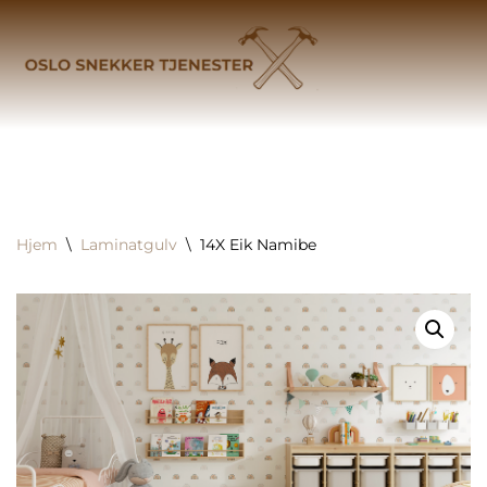
Hopp
til
innholdet
Hjem
\
Laminatgulv
\
14X Eik Namibe