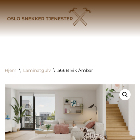
Hopp
til
innholdet
Hjem
\
Laminatgulv
\
566B Eik Ámbar