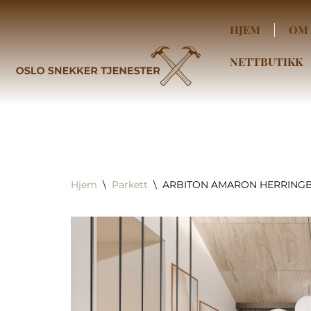
HJEM
OM 
Hopp
til
NETTBUTIKK
innholdet
Hjem
\
Parkett
\
ARBITON AMARON HERRINGBO