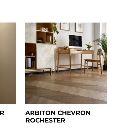
UR
ARBITON CHEVRON
ARBIT
ROCHESTER
JOHAN
5mm/0