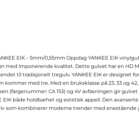
YANKEE EIK – 5mm/0,55mm Oppdag YANKEE EIK vinylgulv
n med imponerende kvalitet. Dette gulvet har en HD Min
ndet til tradisjonelt tregulv. YANKEE EIK er designet fo
m kommer med tre. Med en bruksklasse på 23, 33 og 42, e
n (fargenummer: CA 153) og 4V avfasningen gir gulvet en
E EIK både holdbarhet og estetisk appell. Den avanserte 
 gulv som kombinerer moderne trender med enestående y