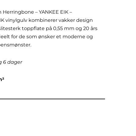
n Herringbone – YANKEE EIK –
vinylgulv kombinerer vakker design
itesterk toppflate på 0,55 mm og 20 års
ideelt for de som ønsker et moderne og
bensmønster.
g 6 dager
m²