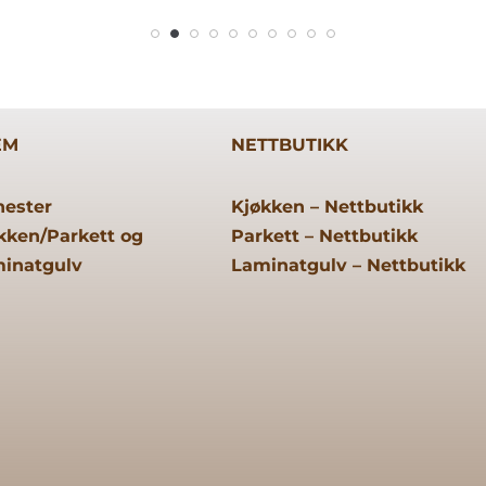
EM
NETTBUTIKK
nester
Kjøkken – Nettbutikk
kken/
Parkett og
Parkett – Nettbutikk
inatgulv
Laminatgulv – Nettbutikk