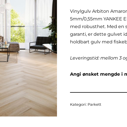
Vinylgulv Arbiton Amaro
5mm/0,55mm YANKEE EIK 
med robusthet. Med en sl
garanti, er dette gulvet 
holdbart gulv med fiske
Leveringstid: mellom 3 o
Angi ønsket mengde i 
Kategori:
Parkett