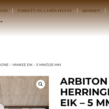
OSS
PARKETT OG LAMINATGULV
KJØKKEN
NE – YANKEE EIK – 5 MM/0,55 MM
ARBITON
HERRING
EIK – 5 