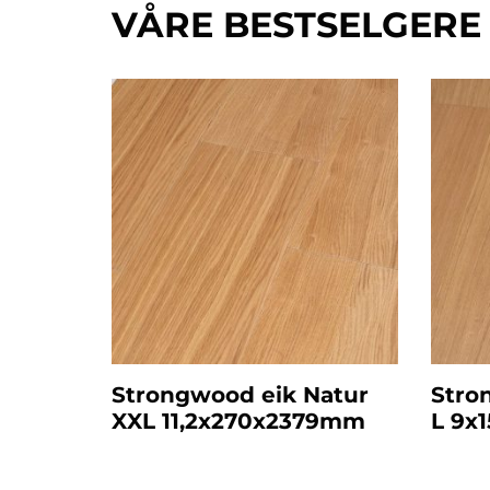
VÅRE BESTSELGERE
eben
Strongwood eik Natur
Stro
XXL 11,2x270x2379mm
L 9x