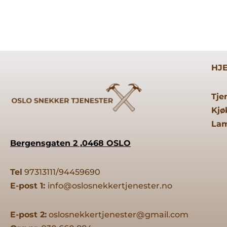
HJ
Tje
Kjø
Lam
Bergensgaten 2 ,0468 OSLO
Tel
97313111/94459690
E-post 1:
info@oslosnekkertjenester.no
E-post 2:
oslosnekkertjenester@gmail.com