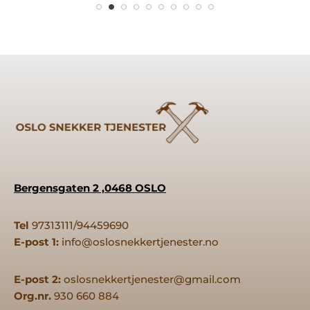
Bergensgaten 2 ,0468 OSLO
Tel
97313111/94459690
E-post 1:
info@oslosnekkertjenester.no
E-post 2:
oslosnekkertjenester@gmail.com
Org.nr.
930 660 884