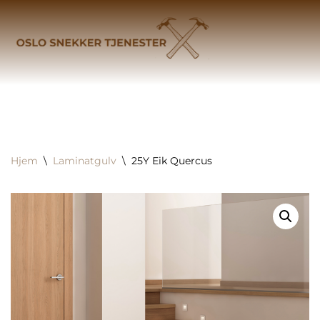
Hopp
til
innholdet
Hjem
\
Laminatgulv
\
25Y Eik Quercus