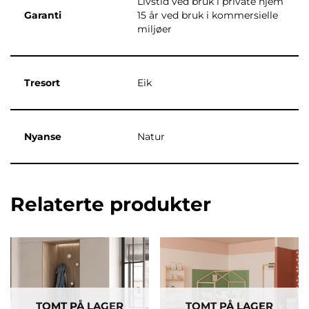
Livstid ved bruk i private hjem
Garanti
15 år ved bruk i kommersielle
miljøer
Tresort
Eik
Nyanse
Natur
Relaterte produkter
TOMT PÅ LAGER
TOMT PÅ LAGER