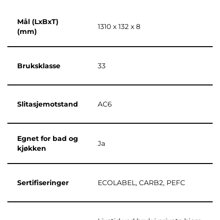
Mål (LxBxT)
1310 x 132 x 8
(mm)
Bruksklasse
33
Slitasjemotstand
AC6
Egnet for bad og
Ja
kjøkken
Sertifiseringer
ECOLABEL, CARB2, PEFC